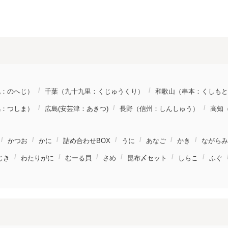
地：のへじ）
千葉（九十九里：くじゅうくり）
和歌山（串本：くしもと
馬：つしま）
広島(安芸津：あきつ)
長野（信州：しんしゅう）
高知
かつお
かに
詰め合わせBOX
うに
あなご
かき
ながらみ
じき
わたりがに
むーる貝
さめ
昆布〆セット
しらこ
ふぐ