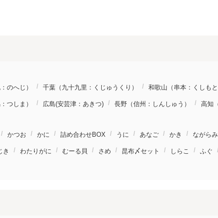
地：のへじ）
千葉（九十九里：くじゅうくり）
和歌山（串本：くしもと
馬：つしま）
広島(安芸津：あきつ)
長野（信州：しんしゅう）
高知
かつお
かに
詰め合わせBOX
うに
あなご
かき
ながらみ
じき
わたりがに
むーる貝
さめ
昆布〆セット
しらこ
ふぐ